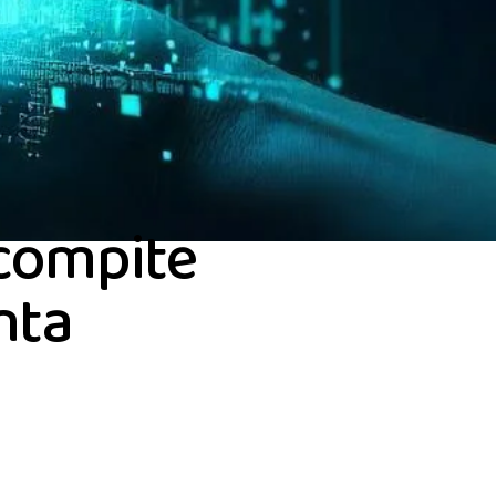
 compite
nta