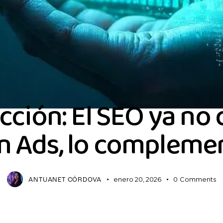
DEFAULT
cción: El SEO ya no
n Ads, lo compleme
enero 20, 2026
0
Comments
ANTUANET CÓRDOVA