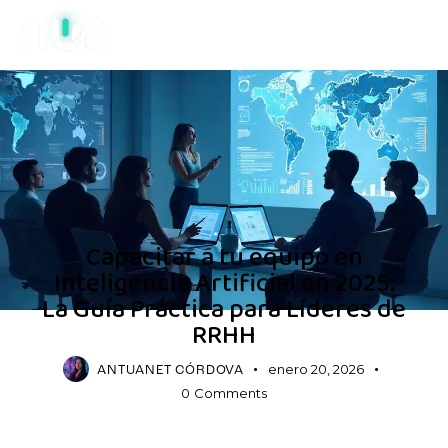
DEFAULT
Capacitar a tu equipo en
Inteligencia Artificial en 2025:
La Guía Práctica para Líderes de
RRHH
enero 20, 2026
ANTUANET CÓRDOVA
0
Comments