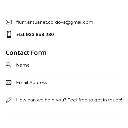
flum.antuanet.cordova@gmail.com
E-
+51 933 858 280
m
P
ail:
ho
Contact Form
ne
: