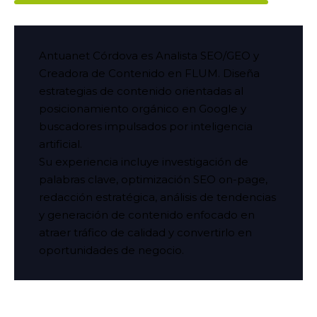
Antuanet Córdova es Analista SEO/GEO y
Creadora de Contenido en FLUM. Diseña
estrategias de contenido orientadas al
posicionamiento orgánico en Google y
buscadores impulsados por inteligencia
artificial.
Su experiencia incluye investigación de
palabras clave, optimización SEO on-page,
redacción estratégica, análisis de tendencias
y generación de contenido enfocado en
atraer tráfico de calidad y convertirlo en
oportunidades de negocio.