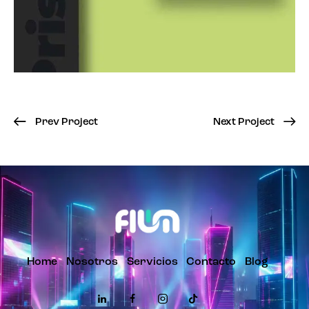
Prev Project
Next Project
Home
Nosotros
Servicios
Contacto
Blog