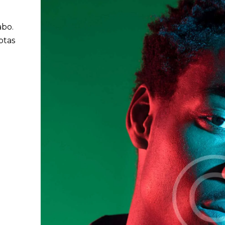
abo.
ptas