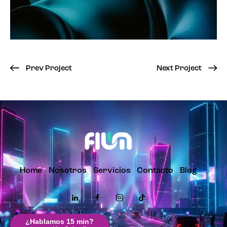
Prev Project
Next Project
Home
Nosotros
Servicios
Contacto
Blog
¿Hablamos 15 min?