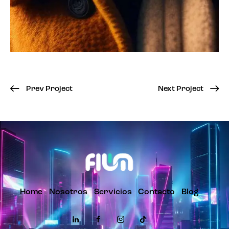
Prev Project
Next Project
Home
Nosotros
Servicios
Contacto
Blog